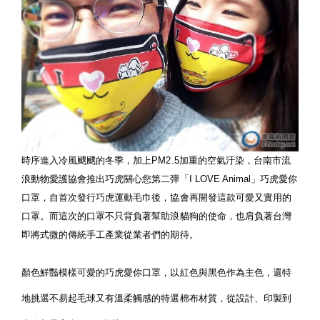
時序進入冷風颼颼的冬季，加上PM2.5加重的空氣汙染，台南市流
浪動物愛護協會推出巧虎關心您第二彈「I LOVE Animal」巧虎愛你
口罩，自首次發行巧虎運動毛巾後，協會再開發這款可愛又實用的
口罩。而這次的口罩不只背負著幫助浪貓狗的使命，也肩負著台灣
即將式微的傳統手工產業從業者們的期待。
顏色鮮豔模樣可愛的巧虎愛你口罩，以紅色與黑色作為主色，還特
地挑選不易起毛球又有溫柔觸感的特選棉布材質，從設計、印製到