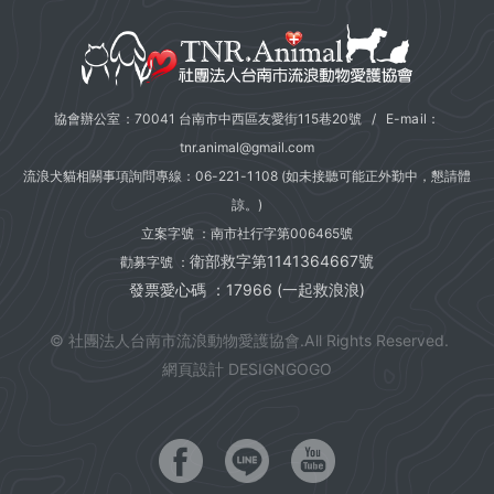
協會辦公室：70041 台南市中西區友愛街115巷20號 / E-mail：
tnr.animal@gmail.com
流浪犬貓相關事項詢問專線：
06-221-1108
(如未接聽可能正外勤中，懇請體
諒。)
立案字號 ：南市社行字第006465號
衛部救字第1141364667號
勸募字號 ：
發票愛心碼 ：17966 (一起救浪浪)
© 社團法人台南市流浪動物愛護協會.All Rights Reserved.
網頁設計 DESIGNGOGO