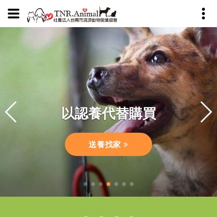
浪動物生命
貓救援工作
與我們聯絡
育代替撲殺
以認養代替購買
聯絡我們
認識我們
絕育日誌
救援日誌
送養找家