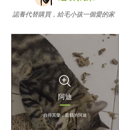
認養代替購買，給毛小孩一個愛的家
阿迪
自得其樂，親貓的阿迪